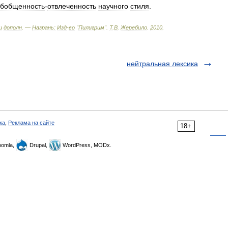
бобщенность
-
отвлеченность
научного
стиля
.
и
дополн
. —
Назрань:
Изд
-
во
"
Пилигрим
"
.
Т
.
В
.
Жеребило
.
2010
.
нейтральная лексика
ка
,
Реклама на сайте
18+
omla,
Drupal,
WordPress, MODx.