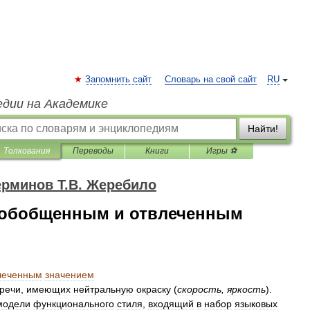
Запомнить сайт
Словарь на свой сайт
RU
едии на Академике
Найти!
Толкования
Переводы
Книги
Игры ⚽
ерминов Т.В. Жеребило
с обобщенным и отвлеченным
леченным
значением
речи
,
имеющих
нейтральную
окраску
(
скорость
,
яркость
).
модели
функционального
стиля
,
входящий
в
набор
языковых