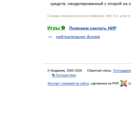
средств
,
смоделированный
с
опорой
на
о
Словарь
лингвистических
терминов:
Изд
.
5
-
е
,
испр
-
е
Игры ⚽
Поможем сделать НИР
нейтрализация фонем
© Академик, 2000-2026
Обратная связь:
Техподдерж
👣 Путешествия
Экспорт словарей на сайты
, сделанные на PHP,
Jo