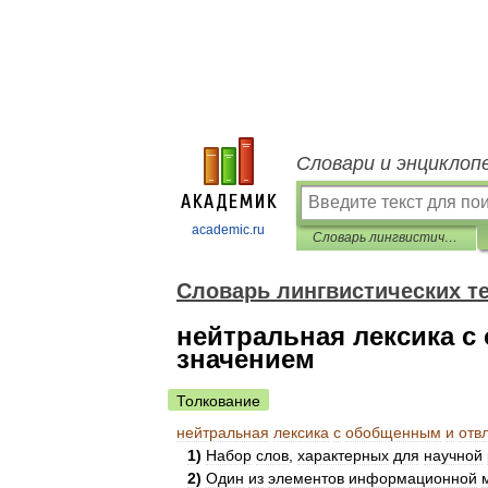
Словари и энциклоп
academic.ru
Словарь лингвистических терминов Т.В. Жеребило
Словарь лингвистических т
нейтральная лексика 
значением
Толкование
нейтральная
лексика
с
обобщенным
и
отв
1
)
Набор
слов
,
характерных
для
научной
2
)
Один
из
элементов
информационной